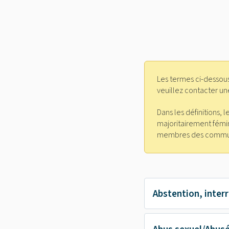
Les termes ci-dessous
veuillez contacter un
Dans les définitions, 
majoritairement fémin
membres des commu
Abstention, inter