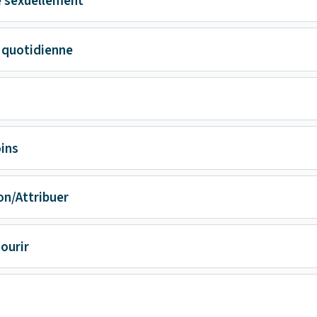
é sexuellement
e quotidienne
oins
on/Attribuer
ourir