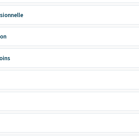
sionnelle
ion
oins