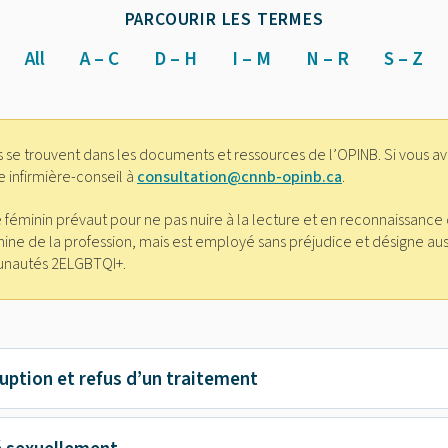
PARCOURIR LES TERMES
All
A – C
D – H
I – M
N – R
S – Z
 se trouvent dans les documents et ressources de l’OPINB. Si vous av
e infirmière-conseil à
consultation@cnnb-opinb.ca
.
le féminin prévaut pour ne pas nuire à la lecture et en reconnaissance 
ine de la profession, mais est employé sans préjudice et désigne aus
nautés 2ELGBTQI+.
ruption et refus d’un traitement