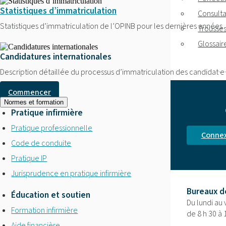
Statistiques d’immatriculation
Consulta
Statistiques d’immatriculation de l’OPINB pour les dernières années
Trousses
Glossair
Candidatures internationales
Description détaillée du processus d’immatriculation des candidat·e·
Commencer
Normes et formation
Pratique infirmière
Pratique professionnelle
Connex
Code de conduite
Pratique IP
Jurisprudence en pratique infirmière
Bureaux d
Éducation et soutien
Du lundi au
Formation infirmière
de 8 h 30 à 
Aide financière