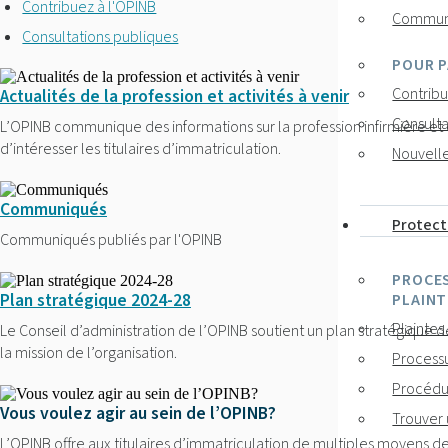
Contribuez à l'OPINB
Communi
Consultations publiques
POUR P
Contribu
Actualités de la profession et activités à venir
Consulta
L’OPINB communique des informations sur la profession infirmière e
d’intéresser les titulaires d’immatriculation.
Nouvell
Communiqués
Protect
Communiqués publiés par l'OPINB
PROCES
Plan stratégique 2024-28
PLAINT
Plaintes
Le Conseil d’administration de l’OPINB soutient un plan stratégique de
la mission de l’organisation.
Processu
Procédu
Vous voulez agir au sein de l’OPINB?
Trouver 
L’OPINB offre aux titulaires d’immatriculation de multiples moyens de