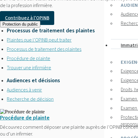
AUDIEN
de la profession infirmière.
Audience
Contribuez à l'OPINB
Recherc
Protection du public
Processus de traitement des plaintes
Plaintes que l’OPINB peut traiter
Immatri
Processus de traitement des plaintes
Procédure de plainte
EXIGEN
Trouver une infirmière
Exigence
Audiences et décisions
Exigence
Droits, 
Audiences à venir
Examen d
Recherche de décision
Examen 
Protecti
Procédure de plainte
responsa
Découvrez comment déposer une plainte auprès de l’OPINB concerna
ou d’un infirmier.