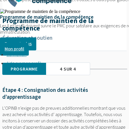
Programme de maintien de la compétence
Programme de maintien de la
Les II et les IP doivent suivre le PMC pour satisfaire aux exigences d
compétence
immatriculation.
Éducation et soutien
En savoir plus
Mon profil
Connexion
Aide sur mon profil
PROGRAMME
4 SUR 4
Étape 4 : Consignation des activités
d’apprentissage
L’OPINB n’exige pas de preuves additionnelles montrant que vous
avez achevé vos activités d’ apprentissage. Toutefois, nous vous
incitons à conserver un dossier des activités complétées liées à
votre plan d’apprentissage et toute autre activité d’apprentissage