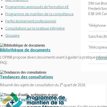
590 rue Bru
Programmes approuvés de formation inf.
Fredericton 
E3B 1H5 Ca
Programme de maintien de la compétence
Perfectionnement professionnel
Téléphone 
Consultations sur la pratique infirmière
Glossaire
Sans frais (N.
Télécopieur
Bibliothèque de documents
L’OPINB propose divers documents visant à guider la pratique infirmiè
Coordo
FAQ).
Tendances des consultations
e
Résumé des sujets de consultation du 2
quart de 2026.
Trousses d'outils, webinaires et quiz
L’OPINB propose plusieurs webinaires et trousses d’outils pour guider 