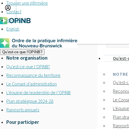
Trouver une infirmière
Contact
Recherche
English
Qu’est-ce que l’OPINB?
Notre organisation
Qu’est-
Qu’est-ce que l’OPINB?
NOTRE
Reconnaissance du territoire
Qu’est-c
Le Conseil d’administration
Reconnai
L’équipe de leadership de l’OPINB
Le Conse
Plan stratégique 2024-28
L’équipe
Rapports annuels
Plan str
Pour participer
Rapport