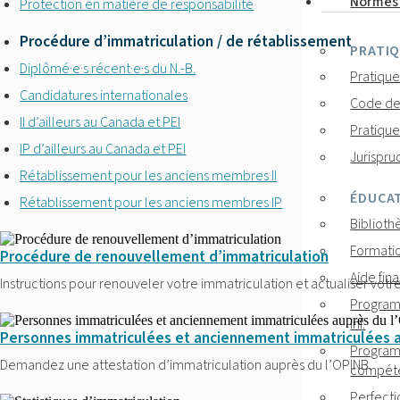
Normes 
Protection en matière de responsabilité
Procédure d’immatriculation / de rétablissement
PRATIQ
Diplômé·e·s récent·e·s du N.-B.
Pratique
Candidatures internationales
Code de
II d’ailleurs au Canada et PEI
Pratique
IP d’ailleurs au Canada et PEI
Jurispru
Rétablissement pour les anciens membres II
ÉDUCAT
Rétablissement pour les anciens membres IP
Biblioth
Formatio
Procédure de renouvellement d’immatriculation
Aide fin
Instructions pour renouveler votre immatriculation et actualiser votre 
Program
inf.
Personnes immatriculées et anciennement immatriculées a
Program
Demandez une attestation d’immatriculation auprès du l’OPINB.
compét
Perfect